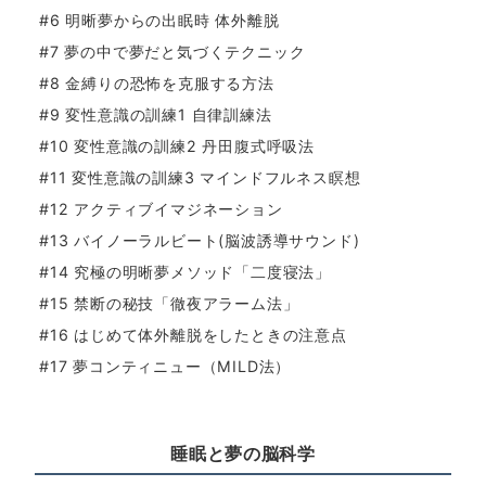
#6 明晰夢からの出眠時 体外離脱
#7 夢の中で夢だと気づくテクニック
#8 金縛りの恐怖を克服する方法
#9 変性意識の訓練1 自律訓練法
#10 変性意識の訓練2 丹田腹式呼吸法
#11 変性意識の訓練3 マインドフルネス瞑想
#12 アクティブイマジネーション
#13 バイノーラルビート(脳波誘導サウンド)
#14 究極の明晰夢メソッド「二度寝法」
#15 禁断の秘技「徹夜アラーム法」
#16 はじめて体外離脱をしたときの注意点
#17 夢コンティニュー（MILD法）
睡眠と夢の脳科学