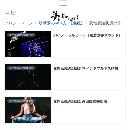
フロントページ
明晰夢のやり方・訓練法
変性意識状態の作り方
変性意識状態の作り方
バイノーラルビート（脳波誘導サウンド）
変性意識状態の作り方
変性意識の訓練3 マインドフルネス瞑想
変性意識状態の作り方
変性意識の訓練2 丹田腹式呼吸法