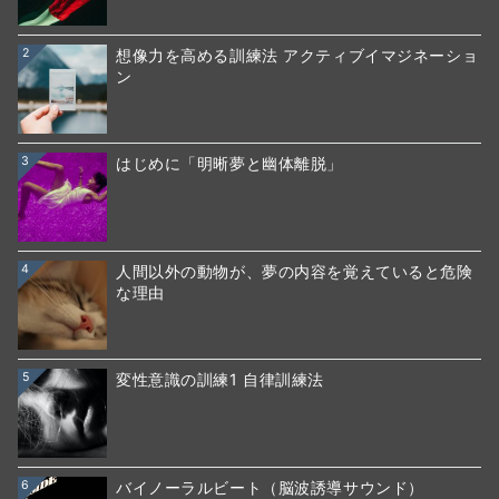
2
想像力を高める訓練法 アクティブイマジネーショ
ン
3
はじめに「明晰夢と幽体離脱」
4
人間以外の動物が、夢の内容を覚えていると危険
な理由
5
変性意識の訓練1 自律訓練法
6
バイノーラルビート（脳波誘導サウンド）