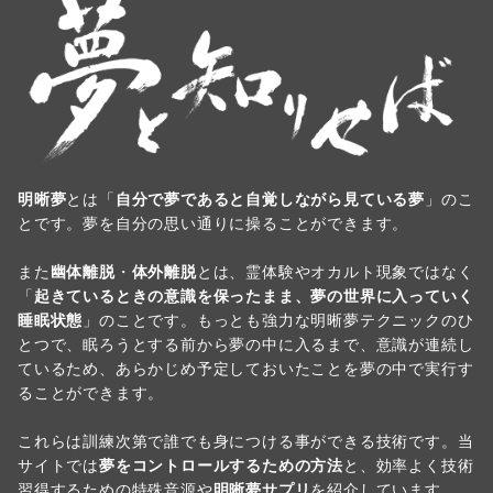
明晰夢
とは「
自分で夢であると自覚しながら見ている夢
」のこ
とです。夢を自分の思い通りに操ることができます。
また
幽体離脱
・
体外離脱
とは、霊体験やオカルト現象ではなく
「
起きているときの意識を保ったまま、夢の世界に入っていく
睡眠状態
」のことです。もっとも強力な明晰夢テクニックのひ
とつで、眠ろうとする前から夢の中に入るまで、意識が連続し
ているため、あらかじめ予定しておいたことを夢の中で実行す
ることができます。
これらは訓練次第で誰でも身につける事ができる技術です。当
サイトでは
夢をコントロールするための方法
と、効率よく技術
習得するための特殊音源や
明晰夢サプリ
を紹介しています。