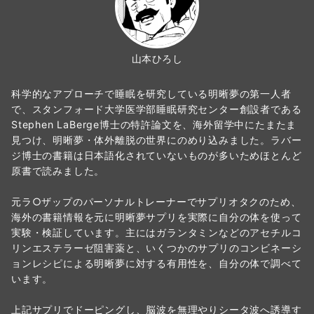
山本ひろし
科学的なアプローチで睡眠を研究している明晰夢の第一人者
で、スタンフォード大学医学部睡眠研究センター創設者である
Stephen LaBerge博士の特許論文を、海外留学中にたまたま
見つけ、明晰夢・体外離脱の世界にのめり込みました。ラバー
ジ博士の書籍は日本語化されていないものが多いためほとんど
原書で読みました。
元ラ○ザップのパーソナルトレーナーでサプリオタクのため、
海外の書籍情報を元に明晰夢サプリを実際に自分の体を使って
実験・検証しています。主にはガランタミンなどのアセチルコ
リンエステラーゼ阻害薬と、いくつかのサプリのコンビネーシ
ョンレシピによる明晰夢に対する有用性を、自分の体で調べて
います。
上記サプリでドーピングし、脳波を無理やりシータ波へ誘導す