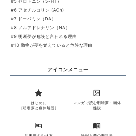
#5 セロトニン（5-HT）
#6 アセチルコリン (ACh)
#7 ドーパミン（DA）
#8 ノルアドレナリン（NA）
#9 明晰夢が危険と言われる理由
#10 動物が夢を覚えていると危険な理由
アイコンメニュー
はじめに
マンガで読む明晰夢・幽体
[明晰夢と幽体離脱]
離脱
明晰夢のやり方
睡眠と夢の脳科学