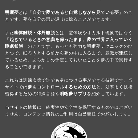
明晰夢
とは「
自分で夢であると自覚しながら見ている夢
」のこ
とです。夢を自分の思い通りに操ることができます。
また
幽体離脱
・
体外離脱
とは、霊体験やオカルト現象ではなく
「
起きているときの意識を保ったまま、夢の世界に入っていく
睡眠状態
」のことです。もっとも強力な明晰夢テクニックのひ
とつで、眠ろうとする前から夢の中に入るまで、意識が連続し
ているため、あらかじめ予定しておいたことを夢の中で実行す
ることができます。
これらは訓練次第で誰でも身につける事ができる技術です。当
サイトでは
夢をコントロールするための方法
と、効率よく技術
習得するための特殊音源や
明晰夢サプリ
を紹介しています。
当サイトの情報は、確実性や安全性を保証するものではござい
ません。コンテンツ情報のご利用は自己責任でお願いします。