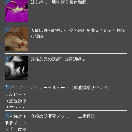
3
はじめに「明晰夢と幽体離脱」
4
人間以外の動物が、夢の内容を覚えていると危険
な理由
5
変性意識の訓練1 自律訓練法
6
バイノーラルビート（脳波誘導サウンド）
7
究極の明晰夢メソッド「二度寝法」