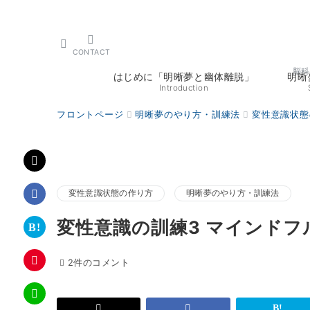
CONTACT
脳科
はじめに「明晰夢と幽体離脱」
明晰
Introduction
フロントページ
明晰夢のやり方・訓練法
変性意識状態
変性意識状態の作り方
明晰夢のやり方・訓練法
変性意識の訓練3 マインドフ
変
変
2件のコメント
性
性
意
意
識
識