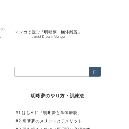
サプリ
マンガで読む「明晰夢・幽体離脱」
s
Lucid Dream Manga
検
索：
明晰夢のやり方・訓練法
#1 はじめに「明晰夢と幽体離脱」
#2 明晰夢のメリットとデメリット