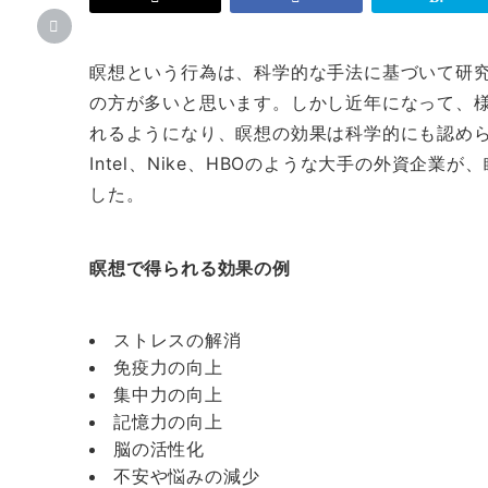
の
の
訓
訓
練
練
瞑想という行為は、科学的な手法に基づいて研
3
3
マ
マ
の方が多いと思います。しかし近年になって、
イ
イ
れるようになり、瞑想の効果は科学的にも認められは
ン
ン
Intel、Nike、HBOのような大手の外資企
ド
ド
フ
フ
した。
ル
ル
ネ
ネ
ス
ス
瞑想で得られる効果の例
瞑
瞑
想
想
へ
ストレスの解消
の
免疫力の向上
集中力の向上
記憶力の向上
脳の活性化
不安や悩みの減少