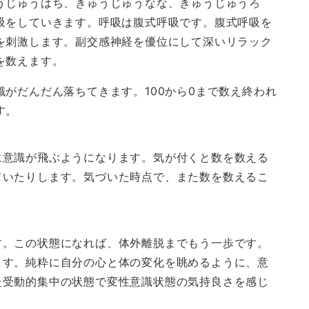
うじゅうはち、きゅうじゅうなな、きゅうじゅうろ
吸をしていきます。呼吸は腹式呼吸です。腹式呼吸を
を刺激します。副交感神経を優位にして深いリラック
を数えます。
がだんだん落ちてきます。100から0まで数え終われ
す。
に意識が飛ぶようになります。気が付くと数を数える
ていたりします。気づいた時点で、また数を数えるこ
す。この状態になれば、体外離脱までもう一歩です。
ます。純粋に自分の心と体の変化を眺めるように、意
た受動的集中の状態で変性意識状態の気持良さを感じ