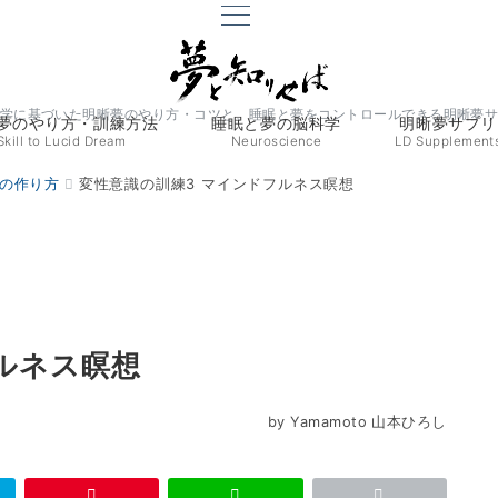
学に基づいた明晰夢のやり方・コツと、睡眠と夢をコントロールできる明晰夢
夢のやり方・訓練方法
睡眠と夢の脳科学
明晰夢サプリ
Skill to Lucid Dream
Neuroscience
LD Supplement
の作り方
変性意識の訓練3 マインドフルネス瞑想
ルネス瞑想
by Yamamoto
山本ひろし