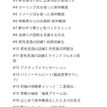
#3 夢を操るためには夢日記が必須です
#4 ローリング法を使った体外離脱
#5 イメージ法を使った体外離脱
#6 明晰夢からの出眠時 体外離脱
#7 夢の中で夢だと気づくテクニック
#8 金縛りの恐怖を克服する方法
#9 変性意識の訓練1 自律訓練法
#10 変性意識の訓練2 丹田腹式呼吸法
#11 変性意識の訓練3 マインドフルネス瞑
想
#12 アクティブイマジネーション
#13 バイノーラルビート(脳波誘導サウン
ド)
#14 究極の明晰夢メソッド「二度寝法」
#15 禁断の秘技「徹夜アラーム法」
#16 はじめて体外離脱をしたときの注意点