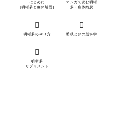
はじめに
マンガで読む明晰
[明晰夢と幽体離脱]
夢・幽体離脱
明晰夢のやり方
睡眠と夢の脳科学
明晰夢
サプリメント